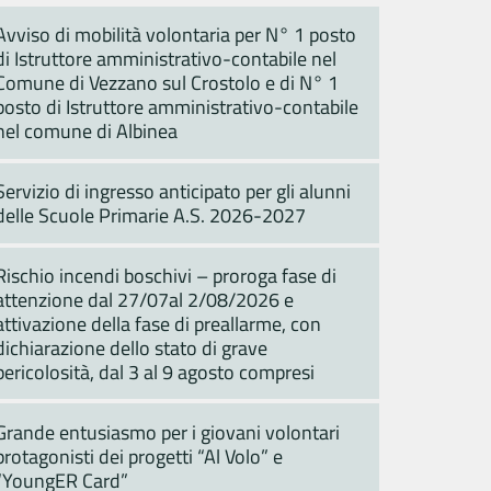
Avviso di mobilità volontaria per N° 1 posto
di Istruttore amministrativo-contabile nel
Comune di Vezzano sul Crostolo e di N° 1
posto di Istruttore amministrativo-contabile
nel comune di Albinea
Servizio di ingresso anticipato per gli alunni
delle Scuole Primarie A.S. 2026-2027
Rischio incendi boschivi – proroga fase di
attenzione dal 27/07al 2/08/2026 e
attivazione della fase di preallarme, con
dichiarazione dello stato di grave
pericolosità, dal 3 al 9 agosto compresi
Grande entusiasmo per i giovani volontari
protagonisti dei progetti “Al Volo” e
“YoungER Card”