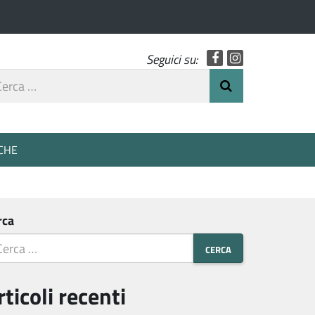
Facebook
Instagram
Seguici su:
rca
Invia Ricerca
o
CHE
rca
rticoli recenti