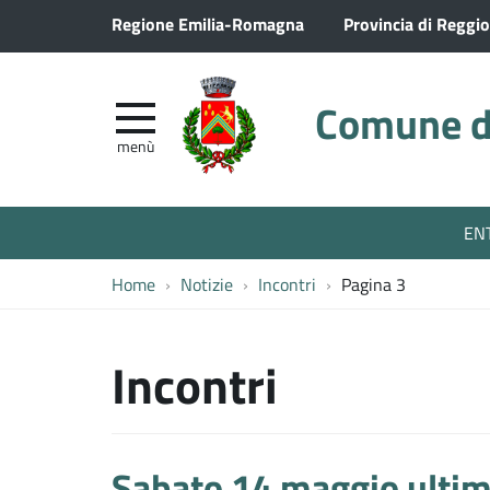
Regione Emilia-Romagna
Provincia di Reggio
Comune di
menù
EN
Home
Notizie
Incontri
Pagina 3
Incontri
Sabato 14 maggio ultim