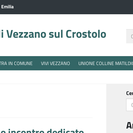
 Emilia
 Vezzano sul Crostolo
Ce
nel
sit
TRA IN COMUNE
VIVI VEZZANO
UNIONE COLLINE MATILDI
Ce
A
o incontro dedicato