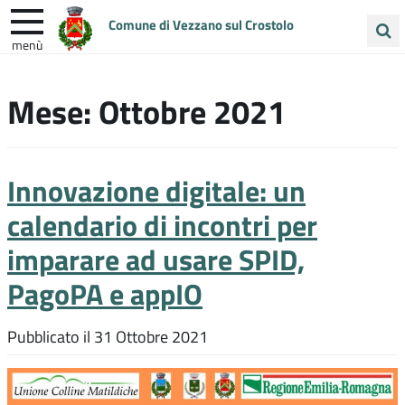
Comune di Vezzano sul Crostolo
menù
Cerca
ENTRA IN COMUNE
VIVI VEZZANO
nel
Mese:
Ottobre 2021
sito
UNIONE COLLINE MATILDICHE
Innovazione digitale: un
calendario di incontri per
imparare ad usare SPID,
PagoPA e appIO
Pubblicato il
31 Ottobre 2021