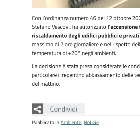
Con l’ordinanza numero 46 del 12 ottobre 2021
l’accensione 
Stefano Vescovi, ha autorizzato
riscaldamento degli edifici pubblici e privat
massimo di 7 ore giornaliere e nel rispetto del
temperatura di +20° negli ambienti.
La decisione è stata presa considerate le condi
particolare il repentino abbassamento delle t
del mattino.
Facebook
Twitter
Whatsapp
Condividi
Pubblicato in
Ambiente
,
Notizie