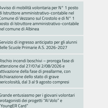
Avviso di mobilità volontaria per N° 1 posto
di Istruttore amministrativo-contabile nel
Comune di Vezzano sul Crostolo e di N° 1
posto di Istruttore amministrativo-contabile
nel comune di Albinea
Servizio di ingresso anticipato per gli alunni
delle Scuole Primarie A.S. 2026-2027
Rischio incendi boschivi – proroga fase di
attenzione dal 27/07al 2/08/2026 e
attivazione della fase di preallarme, con
dichiarazione dello stato di grave
pericolosità, dal 3 al 9 agosto compresi
Grande entusiasmo per i giovani volontari
protagonisti dei progetti “Al Volo” e
“YoungER Card”