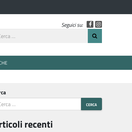
Facebook
Instagram
Seguici su:
rca
Invia Ricerca
o
CHE
rca
rticoli recenti