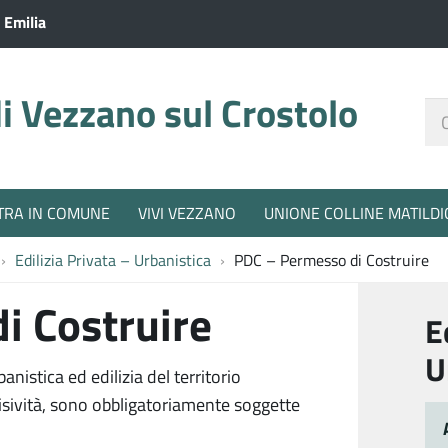
 Emilia
 Vezzano sul Crostolo
Ce
nel
sit
TRA IN COMUNE
VIVI VEZZANO
UNIONE COLLINE MATILDI
Edilizia Privata – Urbanistica
PDC – Permesso di Costruire
i Costruire
E
U
istica ed edilizia del territorio
isività, sono obbligatoriamente soggette