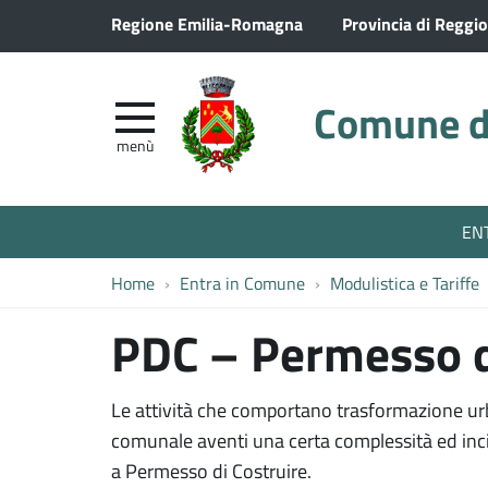
Regione Emilia-Romagna
Provincia di Reggio
Comune di
menù
EN
Home
Entra in Comune
Modulistica e Tariffe
PDC – Permesso d
Le attività che comportano trasformazione urban
comunale aventi una certa complessità ed inc
a Permesso di Costruire.