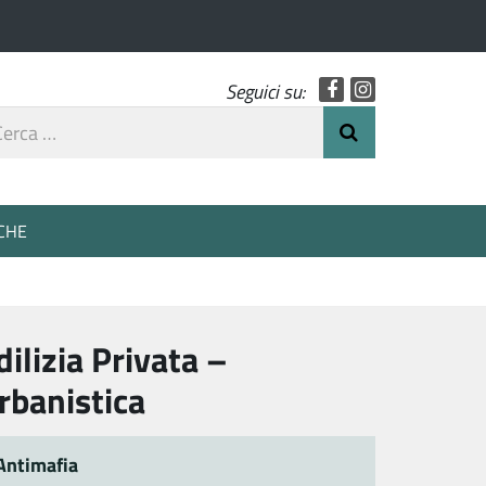
Facebook
Instagram
Seguici su:
rca
Invia Ricerca
o
CHE
dilizia Privata –
rbanistica
Antimafia