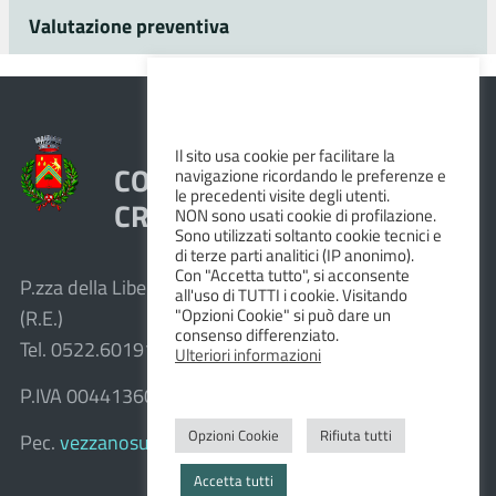
Valutazione preventiva
Il sito usa cookie per facilitare la
COMUNE DI VEZZANO SUL
navigazione ricordando le preferenze e
le precedenti visite degli utenti.
CROSTOLO
NON sono usati cookie di profilazione.
Sono utilizzati soltanto cookie tecnici e
di terze parti analitici (IP anonimo).
Con "Accetta tutto", si acconsente
P.zza della Libertà, 1 – 42030 Vezzano sul Crostolo
all'uso di TUTTI i cookie. Visitando
"Opzioni Cookie" si può dare un
(R.E.)
consenso differenziato.
Tel. 0522.601911 – Fax 0522.601947
Ulteriori informazioni
P.IVA 00441360351
Opzioni Cookie
Rifiuta tutti
Pec.
vezzanosulcrostolo@cert.provincia.re.it
Accetta tutti