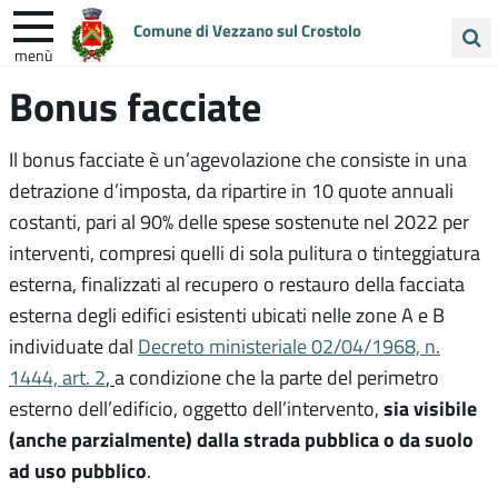
Comune di Vezzano sul Crostolo
menù
Cerca
Bonus facciate
ENTRA IN COMUNE
VIVI VEZZANO
nel
sito
UNIONE COLLINE MATILDICHE
Il bonus facciate è un’agevolazione che consiste in una
detrazione d’imposta, da ripartire in 10 quote annuali
costanti, pari al 90% delle spese sostenute nel 2022 per
interventi, compresi quelli di sola pulitura o tinteggiatura
esterna, finalizzati al recupero o restauro della facciata
esterna degli edifici esistenti ubicati nelle zone A e B
individuate dal
Decreto ministeriale 02/04/1968, n.
1444, art. 2
,
a condizione che la parte del perimetro
sia visibile
esterno dell’edificio, oggetto dell’intervento,
(anche parzialmente) dalla strada pubblica o da suolo
ad uso pubblico
.