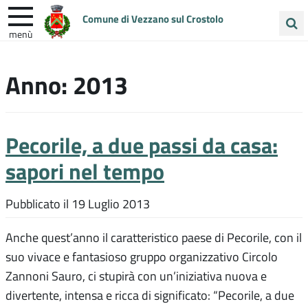
Comune di Vezzano sul Crostolo
menù
Cerca
ENTRA IN COMUNE
VIVI VEZZANO
nel
Anno:
2013
sito
UNIONE COLLINE MATILDICHE
Pecorile, a due passi da casa:
sapori nel tempo
Pubblicato il
19 Luglio 2013
Anche quest’anno il caratteristico paese di Pecorile, con il
suo vivace e fantasioso gruppo organizzativo Circolo
Zannoni Sauro, ci stupirà con un’iniziativa nuova e
divertente, intensa e ricca di significato: “Pecorile, a due