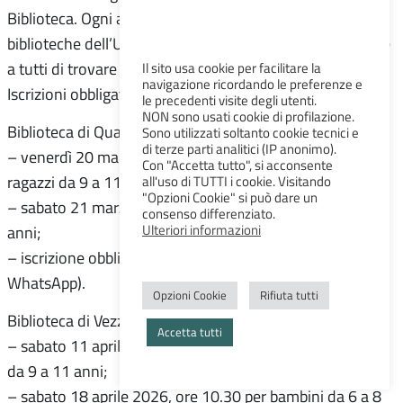
Biblioteca. Ogni attività viene infatti replicata nelle tre
biblioteche dell’Unione Colline Matildiche per permettere
a tutti di trovare il momento perfetto per partecipare.
Il sito usa cookie per facilitare la
navigazione ricordando le preferenze e
Iscrizioni obbligatorie.
le precedenti visite degli utenti.
NON sono usati cookie di profilazione.
Biblioteca di Quattro Castella:
Sono utilizzati soltanto cookie tecnici e
di terze parti analitici (IP anonimo).
– venerdì 20 marzo 2026, ore 16.30 per bambini e
Con "Accetta tutto", si acconsente
ragazzi da 9 a 11 anni;
all'uso di TUTTI i cookie. Visitando
"Opzioni Cookie" si può dare un
– sabato 21 marzo 2026, ore 10.30 per bambini da 6 a 8
consenso differenziato.
Ulteriori informazioni
anni;
– iscrizione obbligatoria: 333 2418594 (solo messaggi
WhatsApp).
Opzioni Cookie
Rifiuta tutti
Biblioteca di Vezzano sul Crostolo:
Accetta tutti
– sabato 11 aprile 2026, ore 10.30 per bambini e ragazzi
da 9 a 11 anni;
– sabato 18 aprile 2026, ore 10.30 per bambini da 6 a 8