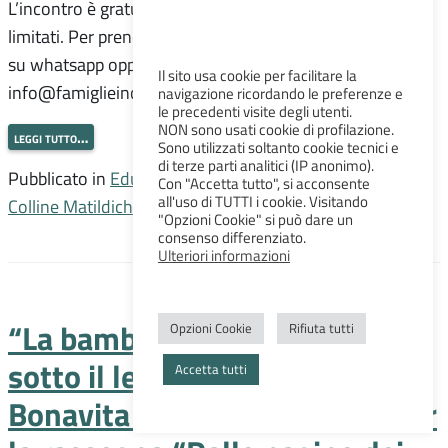
L’incontro è gratuito con iscrizione obbligatoria e posti
limitati. Per prenotarsi scrivere al numero 391.3284068
su whatsapp oppure all’indirizzo
Il sito usa cookie per facilitare la
info@famiglieincentro.it. […]
navigazione ricordando le preferenze e
le precedenti visite degli utenti.
NON sono usati cookie di profilazione.
leggi tutto…
Sono utilizzati soltanto cookie tecnici e
di terze parti analitici (IP anonimo).
Pubblicato in
Educazione
,
Incontri
,
Sociale
,
Unione
Con "Accetta tutto", si acconsente
all'uso di TUTTI i cookie. Visitando
Colline Matildiche
"Opzioni Cookie" si può dare un
consenso differenziato.
Ulteriori informazioni
“La bambina con il romanzo
Opzioni Cookie
Rifiuta tutti
sotto il letto” di Maria Luisa
Accetta tutti
Bonavita a Quattro Castella per