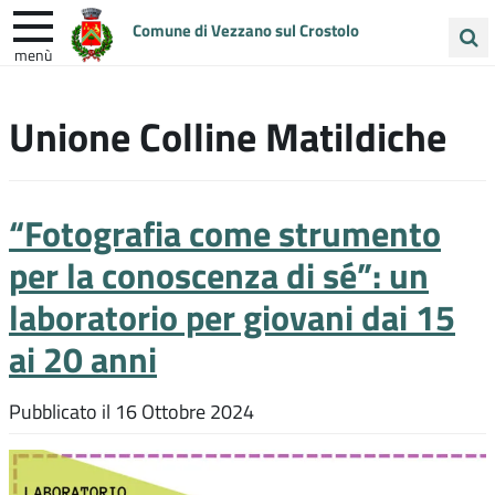
Comune di Vezzano sul Crostolo
menù
Cerca
ENTRA IN COMUNE
VIVI VEZZANO
nel
Unione Colline Matildiche
sito
UNIONE COLLINE MATILDICHE
“Fotografia come strumento
per la conoscenza di sé”: un
laboratorio per giovani dai 15
ai 20 anni
Pubblicato il
16 Ottobre 2024