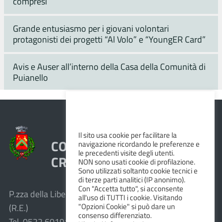
compresi
Grande entusiasmo per i giovani volontari
protagonisti dei progetti “Al Volo” e “YoungER Card”
Avis e Auser all’interno della Casa della Comunità di
Puianello
Il sito usa cookie per facilitare la
COMUNE DI VEZZANO SUL
navigazione ricordando le preferenze e
le precedenti visite degli utenti.
CROSTOLO
NON sono usati cookie di profilazione.
Sono utilizzati soltanto cookie tecnici e
di terze parti analitici (IP anonimo).
Con "Accetta tutto", si acconsente
P.zza della Libertà, 1 – 42030 Vezzano sul Crostolo
all'uso di TUTTI i cookie. Visitando
"Opzioni Cookie" si può dare un
(R.E.)
consenso differenziato.
Tel. 0522.601911 – Fax 0522.601947