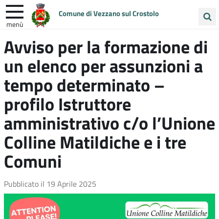
Comune di Vezzano sul Crostolo
menù
Cerca
Avviso per la formazione di
ENTRA IN COMUNE
VIVI VEZZANO
nel
un elenco per assunzioni a
sito
UNIONE COLLINE MATILDICHE
tempo determinato –
profilo Istruttore
amministrativo c/o l’Unione
Colline Matildiche e i tre
Comuni
Pubblicato il
19 Aprile 2025