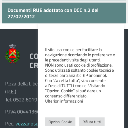
Documenti RUE adottato con DCC n.2 del
27/02/2012
Il sito usa cookie per facilitare la
COMUNE DI VEZZANO SUL
navigazione ricordando le preferenze e
le precedenti visite degli utenti.
CROSTOLO
NON sono usati cookie di profilazione.
Sono utilizzati soltanto cookie tecnici e
di terze parti analitici (IP anonimo).
Con "Accetta tutto", si acconsente
P.zza della Libertà, 1 – 42030 Vezzano sul Crostolo
all'uso di TUTTI i cookie. Visitando
"Opzioni Cookie" si può dare un
(R.E.)
consenso differenziato.
Tel. 0522.601911 – Fax 0522.601947
Ulteriori informazioni
P.IVA 00441360351
Opzioni Cookie
Rifiuta tutti
Pec.
vezzanosulcrostolo@cert.provincia.re.it