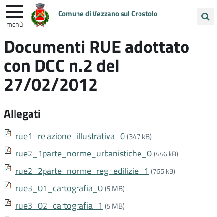
Comune di Vezzano sul Crostolo
menù
Cerca
Documenti RUE adottato
ENTRA IN COMUNE
VIVI VEZZANO
nel
con DCC n.2 del
sito
UNIONE COLLINE MATILDICHE
27/02/2012
Allegati
rue1_relazione_illustrativa_0
(347 kB)
rue2_1parte_norme_urbanistiche_0
(446 kB)
rue2_2parte_norme_reg_edilizie_1
(765 kB)
rue3_01_cartografia_0
(5 MB)
rue3_02_cartografia_1
(5 MB)