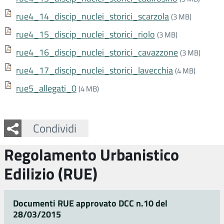
rue4_14_discip_nuclei_storici_scarzola
(3 MB)
rue4_15_discip_nuclei_storici_riolo
(3 MB)
rue4_16_discip_nuclei_storici_cavazzone
(3 MB)
rue4_17_discip_nuclei_storici_lavecchia
(4 MB)
rue5_allegati_0
(4 MB)
Facebook
Twitter
Whatsapp
Condividi
Regolamento Urbanistico
Edilizio (RUE)
Documenti RUE approvato DCC n.10 del
28/03/2015