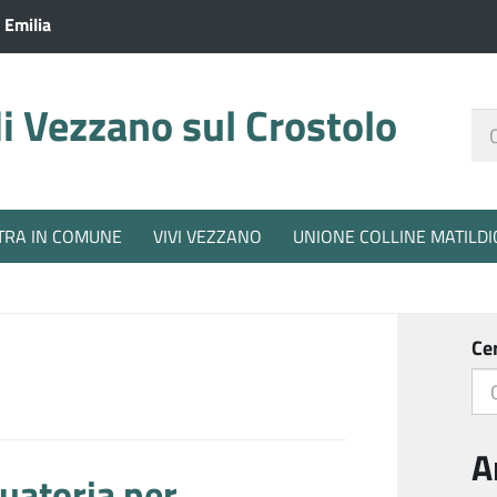
 Emilia
 Vezzano sul Crostolo
Ce
nel
sit
TRA IN COMUNE
VIVI VEZZANO
UNIONE COLLINE MATILDI
Ce
A
uatoria per