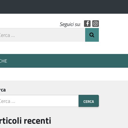
Facebook
Instagram
Seguici su:
rca
Invia Ricerca
o
CHE
rca
rticoli recenti