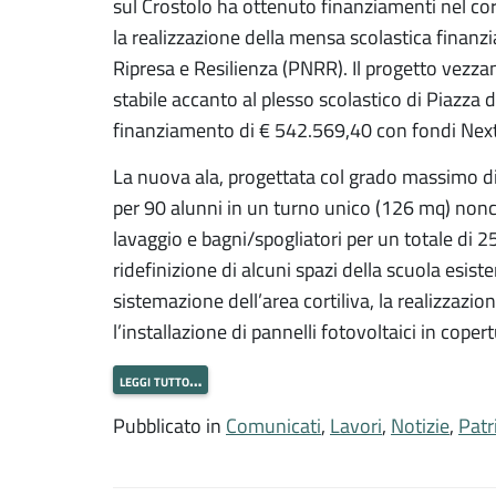
sul Crostolo ha ottenuto finanziamenti nel cors
la realizzazione della mensa scolastica finanz
Ripresa e Resilienza (PNRR). Il progetto vezza
stabile accanto al plesso scolastico di Piazza d
finanziamento di € 542.569,40 con fondi Nex
La nuova ala, progettata col grado massimo d
per 90 alunni in un turno unico (126 mq) nonc
lavaggio e bagni/spogliatori per un totale di 2
ridefinizione di alcuni spazi della scuola esist
sistemazione dell’area cortiliva, la realizzazi
l’installazione di pannelli fotovoltaici in coper
leggi tutto…
Pubblicato in
Comunicati
,
Lavori
,
Notizie
,
Patr