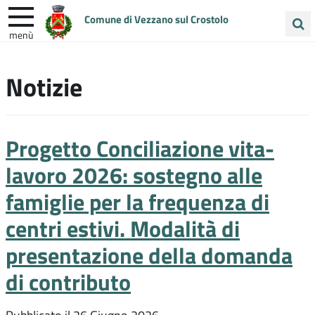
Comune di Vezzano sul Crostolo
menù
Cerca
ENTRA IN COMUNE
VIVI VEZZANO
nel
Notizie
sito
UNIONE COLLINE MATILDICHE
Progetto Conciliazione vita-
lavoro 2026: sostegno alle
famiglie per la frequenza di
centri estivi. Modalità di
presentazione della domanda
di contributo