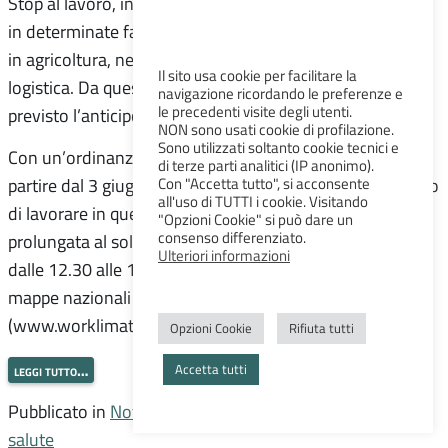
Stop al lavoro, in condizioni di caldo estremo o anomalo
in determinate fasce orarie, nei cantieri edili e affini,
in agricoltura, nel florovivaismo e nei piazzali della
Il sito usa cookie per facilitare la
logistica. Da quest’anno, inclusi anche cave e rider ed è
navigazione ricordando le preferenze e
le precedenti visite degli utenti.
previsto l’anticipo delle attività nei cantieri.
NON sono usati cookie di profilazione.
Sono utilizzati soltanto cookie tecnici e
Con un’ordinanza regionale, scatta in Emilia-Romagna a
di terze parti analitici (IP anonimo).
Con "Accetta tutto", si acconsente
partire dal 3 giugno e fino al 15 settembre 2026, il divieto
all'uso di TUTTI i cookie. Visitando
di lavorare in questi settori, in condizioni di esposizione
"Opzioni Cookie" si può dare un
consenso differenziato.
prolungata al sole e svolgendo attività fisica intensa,
Ulteriori informazioni
dalle 12.30 alle 16.00, nei giorni e nelle aree in cui le
mappe nazionali del rischio segnalano livello ‘Alto’
(www.worklimate.it) . […]
Opzioni Cookie
Rifiuta tutti
leggi tutto…
Accetta tutti
Pubblicato in
Notizie
,
Regione Emilia-Romagna
,
Sanità e
salute