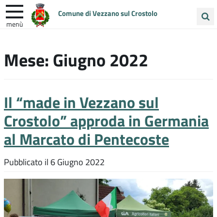
Comune di Vezzano sul Crostolo
menù
Cerca
ENTRA IN COMUNE
VIVI VEZZANO
nel
Mese:
Giugno 2022
sito
UNIONE COLLINE MATILDICHE
Il “made in Vezzano sul
Crostolo” approda in Germania
al Marcato di Pentecoste
Pubblicato il
6 Giugno 2022