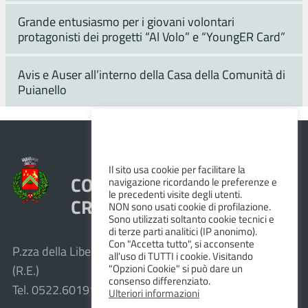
Grande entusiasmo per i giovani volontari
protagonisti dei progetti “Al Volo” e “YoungER Card”
Avis e Auser all’interno della Casa della Comunità di
Puianello
Il sito usa cookie per facilitare la
COMUNE DI VEZZANO SUL
navigazione ricordando le preferenze e
le precedenti visite degli utenti.
CROSTOLO
NON sono usati cookie di profilazione.
Sono utilizzati soltanto cookie tecnici e
di terze parti analitici (IP anonimo).
Con "Accetta tutto", si acconsente
P.zza della Libertà, 1 – 42030 Vezzano sul Crostolo
all'uso di TUTTI i cookie. Visitando
"Opzioni Cookie" si può dare un
(R.E.)
consenso differenziato.
Tel. 0522.601911 – Fax 0522.601947
Ulteriori informazioni