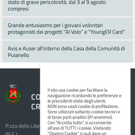
stato di grave pericolosità, dal 3 al 9 agosto
compresi
Grande entusiasmo per i giovani volontari
protagonisti dei progetti “Al Volo” e “YoungER Card”
Avis e Auser all’interno della Casa della Comunità di
Puianello
Il sito usa cookie per facilitare la
COMUNE DI VEZZANO SUL
navigazione ricordando le preferenze e
le precedenti visite degli utenti.
CROSTOLO
NON sono usati cookie di profilazione.
Sono utilizzati soltanto cookie tecnici e
di terze parti analitici (IP anonimo).
Con "Accetta tutto", si acconsente
P.zza della Libertà, 1 – 42030 Vezzano sul Crostolo
all'uso di TUTTI i cookie. Visitando
"Opzioni Cookie" si può dare un
(R.E.)