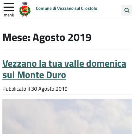
Comune di Vezzano sul Crostolo
menù
Cerca
ENTRA IN COMUNE
VIVI VEZZANO
nel
Mese:
Agosto 2019
sito
UNIONE COLLINE MATILDICHE
Vezzano la tua valle domenica
sul Monte Duro
Pubblicato il
30 Agosto 2019