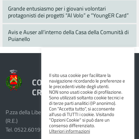
Grande entusiasmo per i giovani volontari
protagonisti dei progetti “Al Volo” e “YoungER Card”
Avis e Auser all’interno della Casa della Comunità di
Puianello
Il sito usa cookie per facilitare la
COMUNE DI VEZZANO SUL
navigazione ricordando le preferenze e
le precedenti visite degli utenti.
CROSTOLO
NON sono usati cookie di profilazione.
Sono utilizzati soltanto cookie tecnici e
di terze parti analitici (IP anonimo).
Con "Accetta tutto", si acconsente
P.zza della Libertà, 1 – 42030 Vezzano sul Crostolo
all'uso di TUTTI i cookie. Visitando
"Opzioni Cookie" si può dare un
(R.E.)
consenso differenziato.
Tel. 0522.601911 – Fax 0522.601947
Ulteriori informazioni