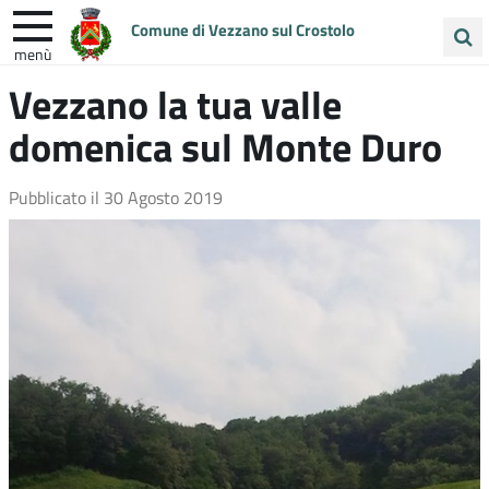
Comune di Vezzano sul Crostolo
menù
Cerca
Vezzano la tua valle
ENTRA IN COMUNE
VIVI VEZZANO
nel
domenica sul Monte Duro
sito
UNIONE COLLINE MATILDICHE
Pubblicato il
30 Agosto 2019