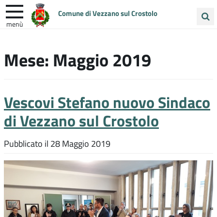
Comune di Vezzano sul Crostolo
menù
Cerca
ENTRA IN COMUNE
VIVI VEZZANO
nel
Mese:
Maggio 2019
sito
UNIONE COLLINE MATILDICHE
Vescovi Stefano nuovo Sindaco
di Vezzano sul Crostolo
Pubblicato il
28 Maggio 2019