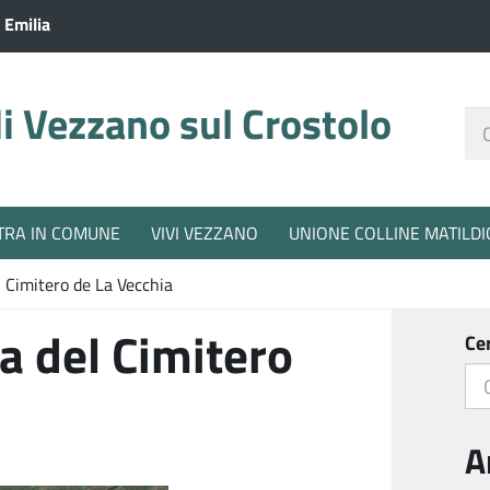
 Emilia
 Vezzano sul Crostolo
Ce
nel
sit
TRA IN COMUNE
VIVI VEZZANO
UNIONE COLLINE MATILDI
 Cimitero de La Vecchia
a del Cimitero
Ce
A