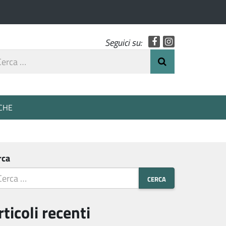
Facebook
Instagram
Seguici su:
rca
Invia Ricerca
o
CHE
rca
rticoli recenti