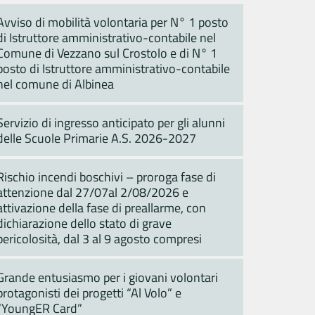
Avviso di mobilità volontaria per N° 1 posto
di Istruttore amministrativo-contabile nel
Comune di Vezzano sul Crostolo e di N° 1
posto di Istruttore amministrativo-contabile
nel comune di Albinea
Servizio di ingresso anticipato per gli alunni
delle Scuole Primarie A.S. 2026-2027
Rischio incendi boschivi – proroga fase di
attenzione dal 27/07al 2/08/2026 e
attivazione della fase di preallarme, con
dichiarazione dello stato di grave
pericolosità, dal 3 al 9 agosto compresi
Grande entusiasmo per i giovani volontari
protagonisti dei progetti “Al Volo” e
“YoungER Card”