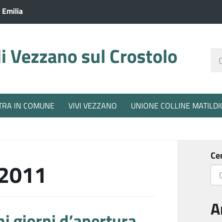
 Emilia
 Vezzano sul Crostolo
Ce
nel
sit
TRA IN COMUNE
VIVI VEZZANO
UNIONE COLLINE MATILDI
Ce
2011
A
mi giorni d’apertura