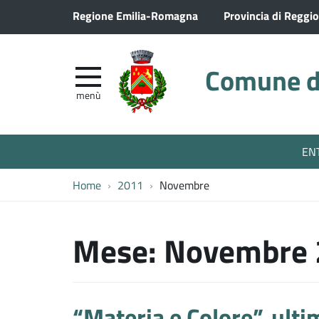
Regione Emilia-Romagna
Provincia di Reggio
Comune di
menù
EN
Home
2011
Novembre
Mese:
Novembre 
“Materia e Colore”, ulti