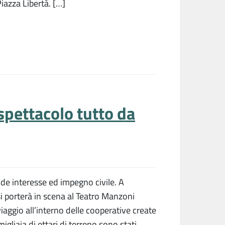
Piazza Libertà. […]
spettacolo tutto da
e interesse ed impegno civile. A
si porterà in scena al Teatro Manzoni
viaggio all’interno delle cooperative create
igliaia di ettari di terreno sono stati