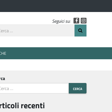
Facebook
Instagram
Seguici su:
rca
Invia Ricerca
o
CHE
rca
rticoli recenti