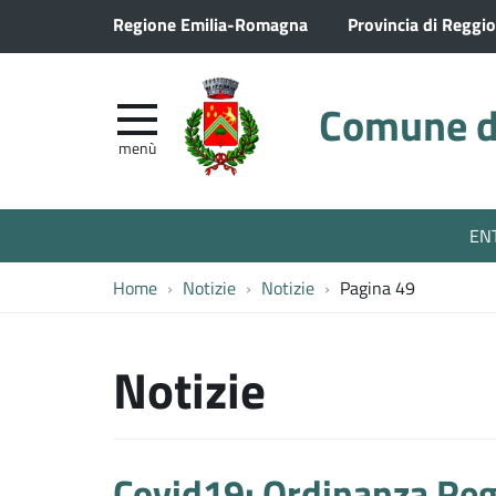
Regione Emilia-Romagna
Provincia di Reggio
Comune di
menù
EN
Home
Notizie
Notizie
Pagina 49
Notizie
Covid19: Ordinanza Reg