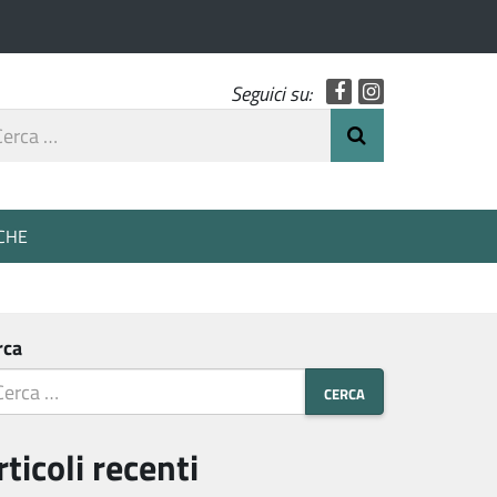
Facebook
Instagram
Seguici su:
rca
Invia Ricerca
o
CHE
rca
rticoli recenti