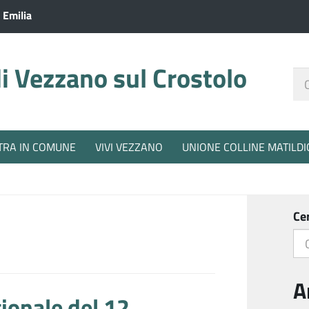
 Emilia
 Vezzano sul Crostolo
Ce
nel
sit
TRA IN COMUNE
VIVI VEZZANO
UNIONE COLLINE MATILDI
Ce
A
ionale del 12