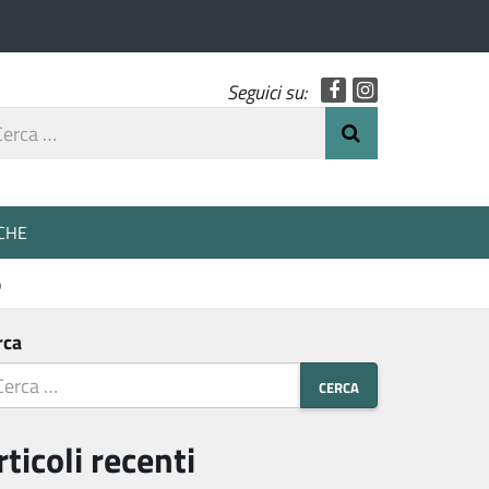
Facebook
Instagram
Seguici su:
rca
Invia Ricerca
o
CHE
o
rca
rticoli recenti