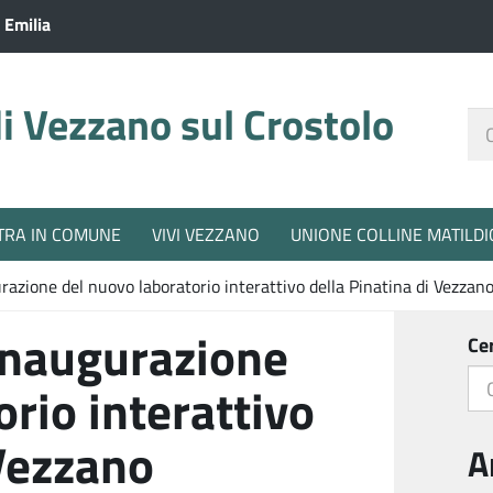
 Emilia
 Vezzano sul Crostolo
Ce
nel
sit
TRA IN COMUNE
VIVI VEZZANO
UNIONE COLLINE MATILDI
razione del nuovo laboratorio interattivo della Pinatina di Vezzan
inaugurazione
Ce
rio interattivo
 Vezzano
A