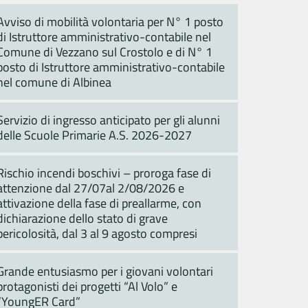
Avviso di mobilità volontaria per N° 1 posto
di Istruttore amministrativo-contabile nel
Comune di Vezzano sul Crostolo e di N° 1
posto di Istruttore amministrativo-contabile
nel comune di Albinea
Servizio di ingresso anticipato per gli alunni
delle Scuole Primarie A.S. 2026-2027
Rischio incendi boschivi – proroga fase di
attenzione dal 27/07al 2/08/2026 e
attivazione della fase di preallarme, con
dichiarazione dello stato di grave
pericolosità, dal 3 al 9 agosto compresi
Grande entusiasmo per i giovani volontari
protagonisti dei progetti “Al Volo” e
“YoungER Card”