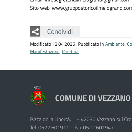
Sito web: www.gruppostoricoilmelograno.co
Facebook
Twitter
Whatsapp
Condividi
Modificato 12.04.2025
Pubblicato in
Ambiente
,
Co
Manifestazioni
,
Pinetina
COMUNE DI VEZZANO
P.zza della Libertà, 1 – 42030 Vezzano sul Cros
Tel. 0522.601911 – Fax 0522.601947