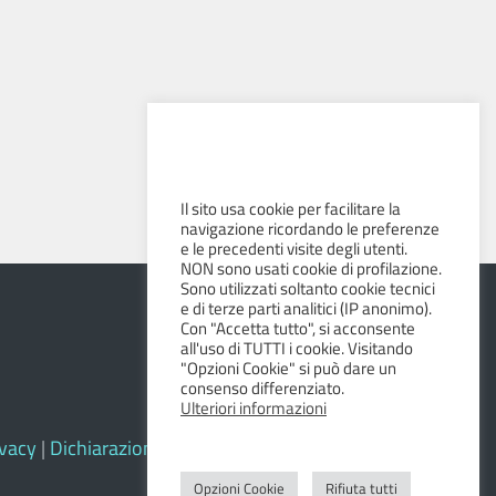
Il sito usa cookie per facilitare la
navigazione ricordando le preferenze
e le precedenti visite degli utenti.
NON sono usati cookie di profilazione.
Sono utilizzati soltanto cookie tecnici
e di terze parti analitici (IP anonimo).
Con "Accetta tutto", si acconsente
all'uso di TUTTI i cookie. Visitando
"Opzioni Cookie" si può dare un
consenso differenziato.
Ulteriori informazioni
ivacy
|
Dichiarazione di accessibilità e feedback
Opzioni Cookie
Rifiuta tutti