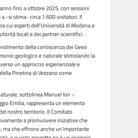
iranno fino a ottobre 2025, con sessioni
a -si stima- circa 1.600 visitatori. Il
tra cui esperti dell’Università di Modena e
torità locali e dei partner scientifici.
rofondimento della conoscenza dei Gessi
imonio geologico e naturale stimolando la
averso un approccio esperienziale e
 della Pinetina di Vezzano come
aturale, sottolinea Manuel Iori –
eggio Emilia, rappresenta un elemento
del nostro territorio. Il Comitato
attivamente a promuovere iniziative che
se, ma che offrono anche un’importante
nità, e questo progetto ne è un esempio