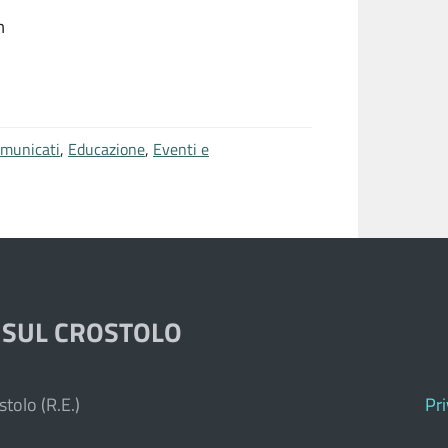
m
municati
,
Educazione
,
Eventi e
 SUL CROSTOLO
tolo (R.E.)
Pr