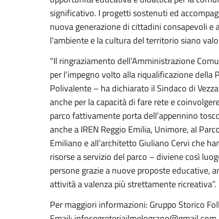
significativo. I progetti sostenuti ed accomp
nuova generazione di cittadini consapevoli e a c
l’ambiente e la cultura del territorio siano valor
“Il ringraziamento dell’Amministrazione Comu
per l’impegno volto alla riqualificazione della P
Polivalente – ha dichiarato il Sindaco di Vez
anche per la capacità di fare rete e coinvolgere 
parco fattivamente porta dell’appennino tosco
anche a IREN Reggio Emilia, Unimore, al Parc
Emiliano e all’architetto Giuliano Cervi che h
risorse a servizio del parco – diviene così luo
persone grazie a nuove proposte educative, amb
attività a valenza più strettamente ricreativa”.
Per maggiori informazioni: Gruppo Storico Fol
Email: infosegreteriailmelograno@gmail.com