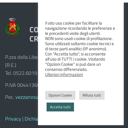
Il sito usa cookie per facilitare la
COMUNE DI VEZZANO SUL
navigazione ricordando le preferenze e
le precedenti visite degli utenti.
CROSTOLO
NON sono usati cookie di profilazione.
Sono utilizzati soltanto cookie tecnici e
di terze parti analitici (IP anonimo).
Con "Accetta tutto", si acconsente
P.zza della Libertà, 1 – 42030 Vezzano sul Crostolo
all'uso di TUTTI i cookie. Visitando
"Opzioni Cookie" si può dare un
(R.E.)
consenso differenziato.
Tel. 0522.601911 – Fax 0522.601947
Ulteriori informazioni
P.IVA 00441360351
Opzioni Cookie
Rifiuta tutti
Pec.
vezzanosulcrostolo@cert.provincia.re.it
Accetta tutti
Privacy
|
Dichiarazione di accessibilità e feedback