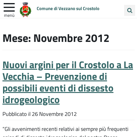
Comune di Vezzano sul Crostolo
menù
Cerca
ENTRA IN COMUNE
VIVI VEZZANO
nel
Mese:
Novembre 2012
sito
UNIONE COLLINE MATILDICHE
Nuovi argini per il Crostolo a La
Vecchia – Prevenzione di
possibili eventi di dissesto
idrogeologico
Pubblicato il
26 Novembre 2012
“Gli avvenimenti recenti relativi ai sempre più frequenti