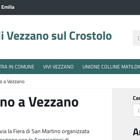
 Emilia
 Vezzano sul Crostolo
Ce
nel
sit
TRA IN COMUNE
VIVI VEZZANO
UNIONE COLLINE MATILDI
no a Vezzano
ino a Vezzano
Ce
A
 via la Fiera di San Martino organizzata
razione con le Associazioni di