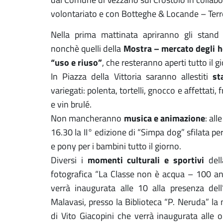
volontariato e con Botteghe & Locande – Terr
Nella prima mattinata apriranno gli stan
Mostra – mercato degli h
nonchè quelli della
“uso e riuso”
, che resteranno aperti tutto il g
st
In Piazza della Vittoria saranno allestiti
variegati: polenta, tortelli, gnocco e affettati, f
e vin brulé.
musica e animazione
Non mancheranno
: all
16.30 la II° edizione di “Simpa dog” sfilata per
e pony per i bambini tutto il giorno.
momenti culturali e sportivi
Diversi i
del
fotografica “La Classe non è acqua – 100 ann
verrà inaugurata alle 10 alla presenza dell’
Malavasi, presso la Biblioteca “P. Neruda” l
di Vito Giacopini che verrà inaugurata alle o