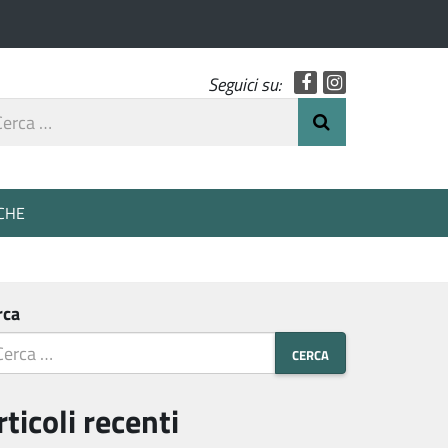
Facebook
Instagram
Seguici su:
rca
Invia Ricerca
o
CHE
rca
rticoli recenti