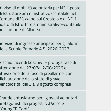
Avviso di mobilità volontaria per N° 1 posto
di Istruttore amministrativo-contabile nel
Comune di Vezzano sul Crostolo e di N° 1
posto di Istruttore amministrativo-contabile
nel comune di Albinea
Servizio di ingresso anticipato per gli alunni
delle Scuole Primarie A.S. 2026-2027
Rischio incendi boschivi – proroga fase di
attenzione dal 27/07al 2/08/2026 e
attivazione della fase di preallarme, con
dichiarazione dello stato di grave
pericolosità, dal 3 al 9 agosto compresi
Grande entusiasmo per i giovani volontari
protagonisti dei progetti “Al Volo” e
“YoungER Card”