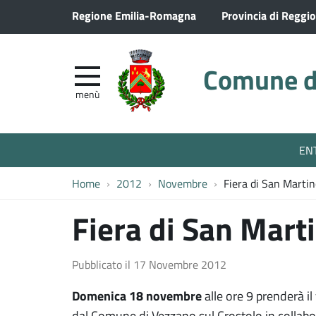
Regione Emilia-Romagna
Provincia di Reggio
Comune di
menù
EN
Home
2012
Novembre
Fiera di San Marti
Fiera di San Mart
Pubblicato il
17 Novembre 2012
Domenica 18 novembre
alle ore 9 prenderà il
dal Comune di Vezzano sul Crostolo in collabo