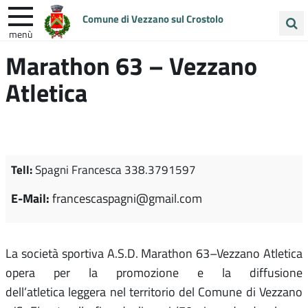
Comune di Vezzano sul Crostolo
menù
Cerca
Marathon 63 – Vezzano
ENTRA IN COMUNE
VIVI VEZZANO
nel
Atletica
sito
UNIONE COLLINE MATILDICHE
Tell:
Spagni Francesca 338.3791597
E-Mail:
francescaspagni@gmail.com
La società sportiva A.S.D. Marathon 63–Vezzano Atletica
opera per la promozione e la diffusione
dell’atletica leggera nel territorio del Comune di Vezzano