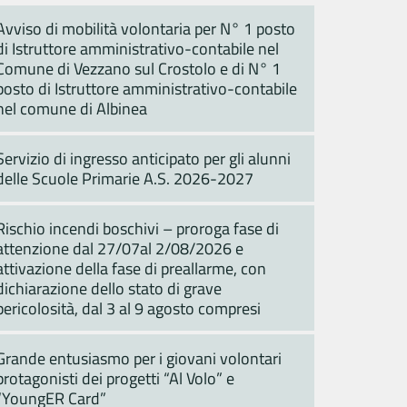
Avviso di mobilità volontaria per N° 1 posto
di Istruttore amministrativo-contabile nel
Comune di Vezzano sul Crostolo e di N° 1
posto di Istruttore amministrativo-contabile
nel comune di Albinea
Servizio di ingresso anticipato per gli alunni
delle Scuole Primarie A.S. 2026-2027
Rischio incendi boschivi – proroga fase di
attenzione dal 27/07al 2/08/2026 e
attivazione della fase di preallarme, con
dichiarazione dello stato di grave
pericolosità, dal 3 al 9 agosto compresi
Grande entusiasmo per i giovani volontari
protagonisti dei progetti “Al Volo” e
“YoungER Card”