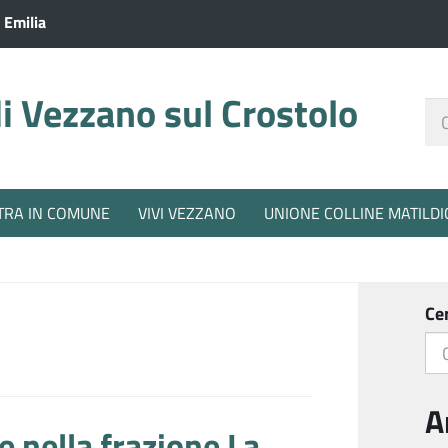
 Emilia
 Vezzano sul Crostolo
Ce
nel
sit
TRA IN COMUNE
VIVI VEZZANO
UNIONE COLLINE MATILDI
Ce
A
e nella frazione La