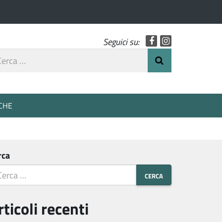
Facebook
Instagram
Seguici su:
rca
Invia Ricerca
o
CHE
rca
rticoli recenti