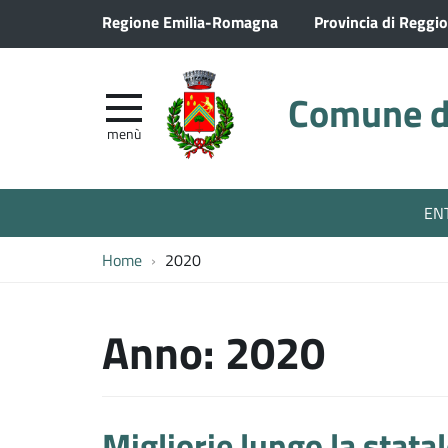
Regione Emilia-Romagna
Provincia di Reggio
Comune di
menù
EN
Home
2020
Anno:
2020
Migliorie lungo la statal