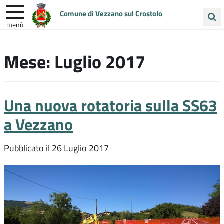
Comune di Vezzano sul Crostolo
menù
Cerca
ENTRA IN COMUNE
VIVI VEZZANO
nel
Mese:
Luglio 2017
sito
UNIONE COLLINE MATILDICHE
Una nuova rotatoria sulla SS63
a Vezzano
Pubblicato il
26 Luglio 2017