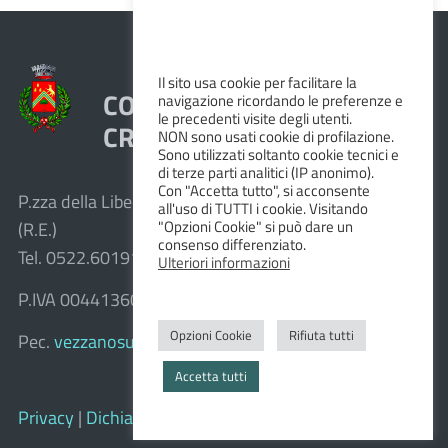
Il sito usa cookie per facilitare la
COMUNE DI VEZZANO SUL
navigazione ricordando le preferenze e
le precedenti visite degli utenti.
CROSTOLO
NON sono usati cookie di profilazione.
Sono utilizzati soltanto cookie tecnici e
di terze parti analitici (IP anonimo).
Con "Accetta tutto", si acconsente
P.zza della Libertà, 1 – 42030 Vezzano sul Crostolo
all'uso di TUTTI i cookie. Visitando
"Opzioni Cookie" si può dare un
(R.E.)
consenso differenziato.
Tel. 0522.601911 – Fax 0522.601947
Ulteriori informazioni
P.IVA 00441360351
Opzioni Cookie
Rifiuta tutti
Pec.
vezzanosulcrostolo@cert.provincia.re.it
Accetta tutti
Privacy
|
Dichiarazione di accessibilità e feedback