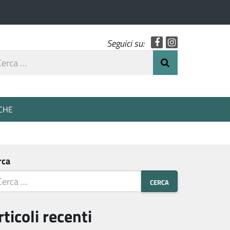
Facebook
Instagram
Seguici su:
rca
Invia Ricerca
o
CHE
rca
rticoli recenti