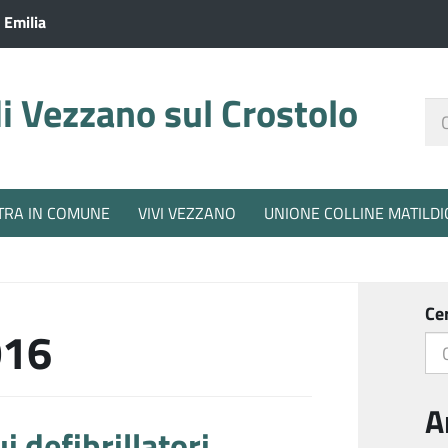
 Emilia
 Vezzano sul Crostolo
Ce
nel
sit
TRA IN COMUNE
VIVI VEZZANO
UNIONE COLLINE MATILDI
Ce
016
A
defibrillatori