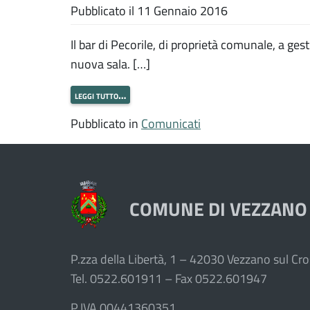
Pubblicato il
11 Gennaio 2016
Il bar di Pecorile, di proprietà comunale, a ges
nuova sala. […]
leggi tutto…
Pubblicato in
Comunicati
COMUNE DI VEZZANO
P.zza della Libertà, 1 – 42030 Vezzano sul Cros
Tel. 0522.601911 – Fax 0522.601947
P.IVA 00441360351