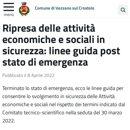
Comune di Vezzano sul Crostolo
menù
Cerca
Ripresa delle attività
ENTRA IN COMUNE
VIVI VEZZANO
nel
economiche e sociali in
sito
UNIONE COLLINE MATILDICHE
sicurezza: linee guida post
stato di emergenza
Pubblicato il
8 Aprile 2022
Terminato lo stato di emergenza, ecco le linee guida per
consentire lo svolgimento in sicurezza delle Attività
economiche e sociali nel rispetto dei termini indicato dal
Comitato tecnico-scientifico nella seduta del 30 marzo
2022.