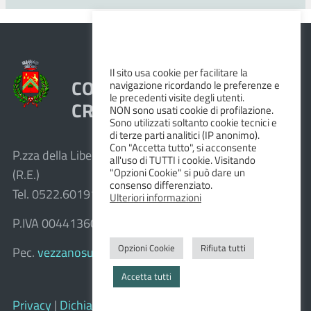
Il sito usa cookie per facilitare la
COMUNE DI VEZZANO SUL
navigazione ricordando le preferenze e
le precedenti visite degli utenti.
CROSTOLO
NON sono usati cookie di profilazione.
Sono utilizzati soltanto cookie tecnici e
di terze parti analitici (IP anonimo).
Con "Accetta tutto", si acconsente
P.zza della Libertà, 1 – 42030 Vezzano sul Crostolo
all'uso di TUTTI i cookie. Visitando
"Opzioni Cookie" si può dare un
(R.E.)
consenso differenziato.
Tel. 0522.601911 – Fax 0522.601947
Ulteriori informazioni
P.IVA 00441360351
Opzioni Cookie
Rifiuta tutti
Pec.
vezzanosulcrostolo@cert.provincia.re.it
Accetta tutti
Privacy
|
Dichiarazione di accessibilità e feedback