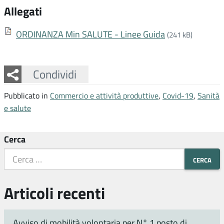
Allegati
ORDINANZA Min SALUTE - Linee Guida
(241 kB)
Facebook
Twitter
Whatsapp
Condividi
Pubblicato in
Commercio e attività produttive
,
Covid-19
,
Sanità
e salute
Cerca
Articoli recenti
Avviso di mobilità volontaria per N° 1 posto di