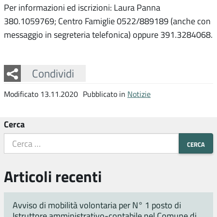
Per informazioni ed iscrizioni: Laura Panna
380.1059769; Centro Famiglie 0522/889189 (anche con
messaggio in segreteria telefonica) oppure 391.3284068.
Facebook
Twitter
Whatsapp
Condividi
Modificato 13.11.2020
Pubblicato in
Notizie
Cerca
Articoli recenti
Avviso di mobilità volontaria per N° 1 posto di
Istruttore amministrativo-contabile nel Comune di