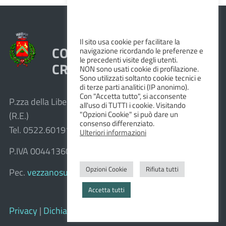
Il sito usa cookie per facilitare la
COMUNE DI VEZZANO SUL
navigazione ricordando le preferenze e
le precedenti visite degli utenti.
CROSTOLO
NON sono usati cookie di profilazione.
Sono utilizzati soltanto cookie tecnici e
di terze parti analitici (IP anonimo).
Con "Accetta tutto", si acconsente
P.zza della Libertà, 1 – 42030 Vezzano sul Crostolo
all'uso di TUTTI i cookie. Visitando
"Opzioni Cookie" si può dare un
(R.E.)
consenso differenziato.
Tel. 0522.601911 – Fax 0522.601947
Ulteriori informazioni
P.IVA 00441360351
Opzioni Cookie
Rifiuta tutti
Pec.
vezzanosulcrostolo@cert.provincia.re.it
Accetta tutti
Privacy
|
Dichiarazione di accessibilità e feedback