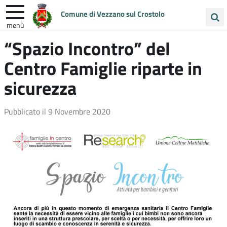
Comune di Vezzano sul Crostolo
menù
Cerca
“Spazio Incontro” del
ENTRA IN COMUNE
VIVI VEZZANO
nel
Centro Famiglie riparte in
sito
UNIONE COLLINE MATILDICHE
sicurezza
Pubblicato il
9 Novembre 2020