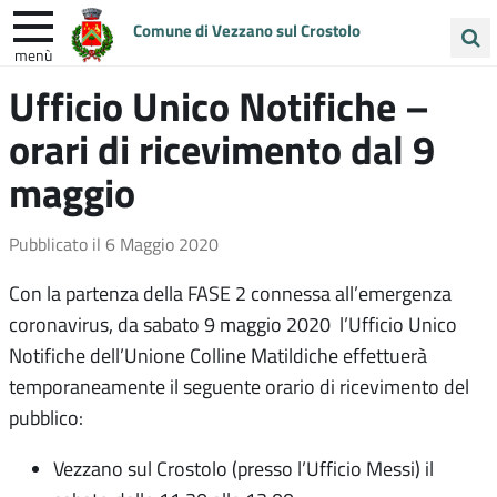
Comune di Vezzano sul Crostolo
menù
Cerca
Ufficio Unico Notifiche –
ENTRA IN COMUNE
VIVI VEZZANO
nel
orari di ricevimento dal 9
sito
UNIONE COLLINE MATILDICHE
maggio
Pubblicato il
6 Maggio 2020
Con la partenza della FASE 2 connessa all’emergenza
coronavirus, da sabato 9 maggio 2020 l’Ufficio Unico
Notifiche dell’Unione Colline Matildiche effettuerà
temporaneamente il seguente orario di ricevimento del
pubblico:
Vezzano sul Crostolo (presso l’Ufficio Messi) il