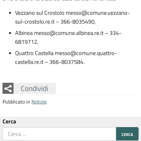
Vezzano sul Crostolo messo@comune.vezzano-
sul-crostolo.re.it – 366-8035490,
Albinea messo@comune.albinea.re.it – 334-
6819712,
Quattro Castella messo@comune.quattro-
castella.re.it – 366-8037584.
Facebook
Twitter
Whatsapp
Condividi
Pubblicato in
Notizie
Cerca