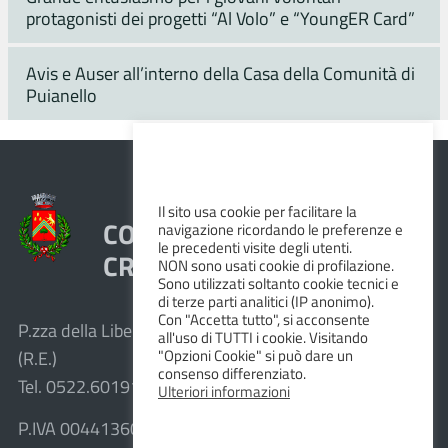
protagonisti dei progetti “Al Volo” e “YoungER Card”
Avis e Auser all’interno della Casa della Comunità di
Puianello
Il sito usa cookie per facilitare la
COMUNE DI VEZZANO SUL
navigazione ricordando le preferenze e
le precedenti visite degli utenti.
CROSTOLO
NON sono usati cookie di profilazione.
Sono utilizzati soltanto cookie tecnici e
di terze parti analitici (IP anonimo).
Con "Accetta tutto", si acconsente
P.zza della Libertà, 1 – 42030 Vezzano sul Crostolo
all'uso di TUTTI i cookie. Visitando
"Opzioni Cookie" si può dare un
(R.E.)
consenso differenziato.
Tel. 0522.601911 – Fax 0522.601947
Ulteriori informazioni
P.IVA 00441360351