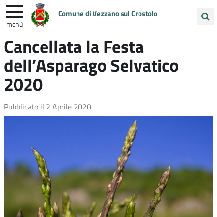
Comune di Vezzano sul Crostolo
menù
Cerca
Cancellata la Festa
ENTRA IN COMUNE
VIVI VEZZANO
nel
dell’Asparago Selvatico
sito
UNIONE COLLINE MATILDICHE
2020
Pubblicato il
2 Aprile 2020