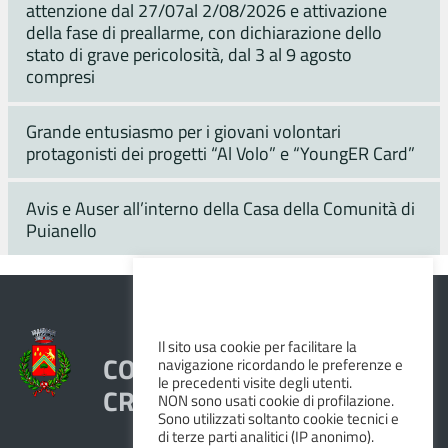
attenzione dal 27/07al 2/08/2026 e attivazione
della fase di preallarme, con dichiarazione dello
stato di grave pericolosità, dal 3 al 9 agosto
compresi
Grande entusiasmo per i giovani volontari
protagonisti dei progetti “Al Volo” e “YoungER Card”
Avis e Auser all’interno della Casa della Comunità di
Puianello
Il sito usa cookie per facilitare la
COMUNE DI VEZZANO SUL
navigazione ricordando le preferenze e
le precedenti visite degli utenti.
CROSTOLO
NON sono usati cookie di profilazione.
Sono utilizzati soltanto cookie tecnici e
di terze parti analitici (IP anonimo).