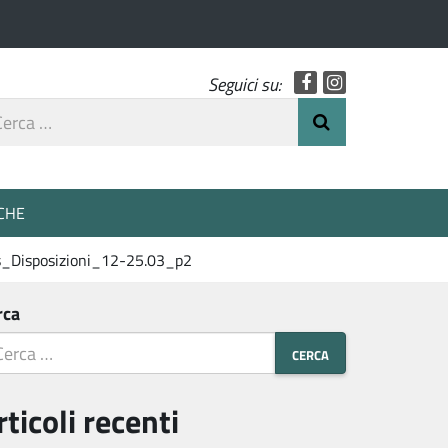
Facebook
Instagram
Seguici su:
rca
Invia Ricerca
o
CHE
s_Disposizioni_12-25.03_p2
rca
rticoli recenti