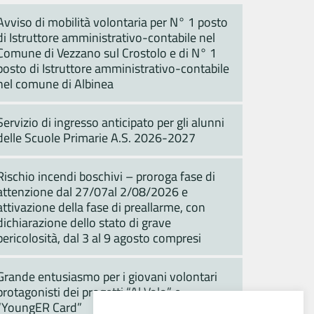
Avviso di mobilità volontaria per N° 1 posto
di Istruttore amministrativo-contabile nel
Comune di Vezzano sul Crostolo e di N° 1
posto di Istruttore amministrativo-contabile
nel comune di Albinea
Servizio di ingresso anticipato per gli alunni
delle Scuole Primarie A.S. 2026-2027
Rischio incendi boschivi – proroga fase di
attenzione dal 27/07al 2/08/2026 e
attivazione della fase di preallarme, con
dichiarazione dello stato di grave
pericolosità, dal 3 al 9 agosto compresi
Grande entusiasmo per i giovani volontari
protagonisti dei progetti “Al Volo” e
“YoungER Card”