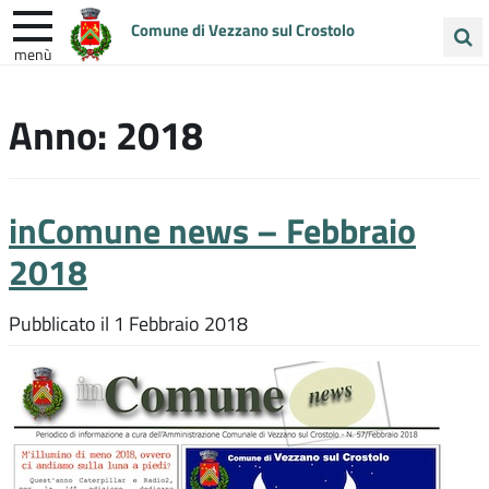
Comune di Vezzano sul Crostolo
menù
Cerca
ENTRA IN COMUNE
VIVI VEZZANO
nel
Anno:
2018
sito
UNIONE COLLINE MATILDICHE
inComune news – Febbraio
2018
Pubblicato il
1 Febbraio 2018