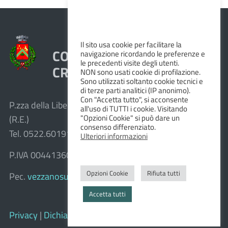
Il sito usa cookie per facilitare la
COMUNE DI VEZZANO SUL
navigazione ricordando le preferenze e
le precedenti visite degli utenti.
CROSTOLO
NON sono usati cookie di profilazione.
Sono utilizzati soltanto cookie tecnici e
di terze parti analitici (IP anonimo).
Con "Accetta tutto", si acconsente
P.zza della Libertà, 1 – 42030 Vezzano sul Crostolo
all'uso di TUTTI i cookie. Visitando
"Opzioni Cookie" si può dare un
(R.E.)
consenso differenziato.
Tel. 0522.601911 – Fax 0522.601947
Ulteriori informazioni
P.IVA 00441360351
Opzioni Cookie
Rifiuta tutti
Pec.
vezzanosulcrostolo@cert.provincia.re.it
Accetta tutti
Privacy
|
Dichiarazione di accessibilità e feedback