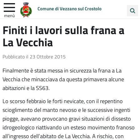
Comune di Vezzano sul Crostolo
menù
Cerca
Finiti i lavori sulla frana a
ENTRA IN COMUNE
VIVI VEZZANO
nel
La Vecchia
sito
UNIONE COLLINE MATILDICHE
Pubblicato il
23 Ottobre 2015
Finalmente è stata messa in sicurezza la frana a La
Vecchia che minacciava da questa primavera alcune
abitazioni e la SS63.
Lo scorso febbraio le forti nevicate, con il repentino
scioglimento del manto nevoso e le successive ingenti
piogge, avevano provocano gravi situazioni di dissesto
idrogeologico riattivando un esteso movimento franoso
all’ingresso dell’abitato de La Vecchia. A rischio, con