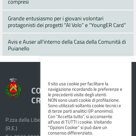
compresi
Grande entusiasmo per i giovani volontari
protagonisti dei progetti “Al Volo” e “YoungER Card”
Avis e Auser all’interno della Casa della Comunità di
Puianello
Il sito usa cookie per facilitare la
COMUNE DI VEZZANO SUL
navigazione ricordando le preferenze e
le precedenti visite degli utenti.
CROSTOLO
NON sono usati cookie di profilazione.
Sono utilizzati soltanto cookie tecnici e
di terze parti analitici (IP anonimo).
Con "Accetta tutto", si acconsente
P.zza della Libertà, 1 – 42030 Vezzano sul Crostolo
all'uso di TUTTI i cookie. Visitando
"Opzioni Cookie" si può dare un
(R.E.)
consenso differenziato.