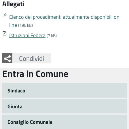
Allegati
Elenco dei procedimenti attualmente disponibili on
line
(196 kB)
Istruzioni Federa
(7 kB)
Facebook
Twitter
Whatsapp
Condividi
Entra in Comune
Sindaco
Giunta
Consiglio Comunale