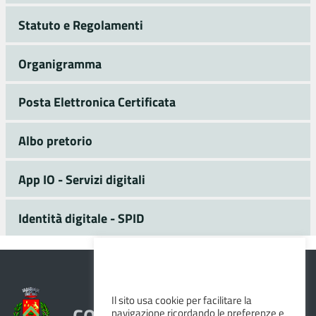
Statuto e Regolamenti
Organigramma
Posta Elettronica Certificata
Albo pretorio
App IO - Servizi digitali
Identità digitale - SPID
Il sito usa cookie per facilitare la
COMUNE DI VEZZANO SUL
navigazione ricordando le preferenze e