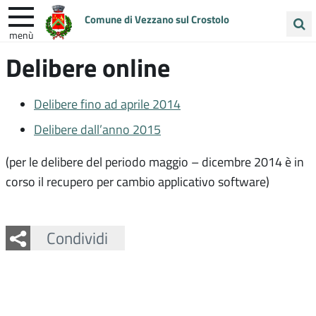
Comune di Vezzano sul Crostolo
menù
Cerca
Delibere online
ENTRA IN COMUNE
VIVI VEZZANO
nel
sito
UNIONE COLLINE MATILDICHE
Delibere fino ad aprile 2014
Delibere dall’anno 2015
(per le delibere del periodo maggio – dicembre 2014 è in
corso il recupero per cambio applicativo software)
Facebook
Twitter
Whatsapp
Condividi