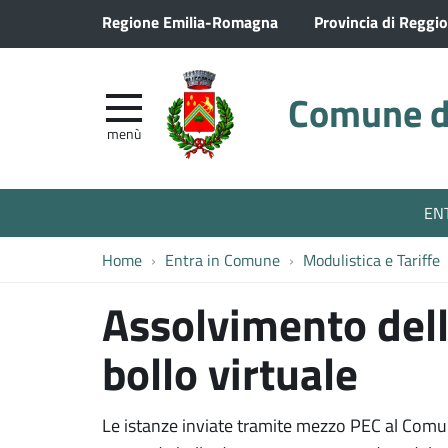
Regione Emilia-Romagna
Provincia di Reggio
Comune di
menù
EN
Home
Entra in Comune
Modulistica e Tariffe
Assolvimento dell
bollo virtuale
Le istanze inviate tramite mezzo PEC al Comun