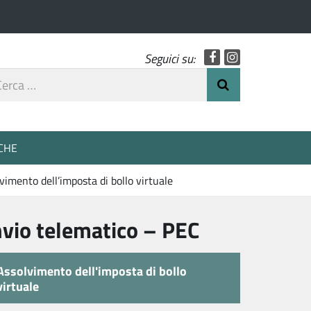
Facebook
Instagram
Seguici su:
rca
Invia Ricerca
o
CHE
vimento dell’imposta di bollo virtuale
nvio telematico – PEC
Assolvimento dell'imposta di bollo
virtuale