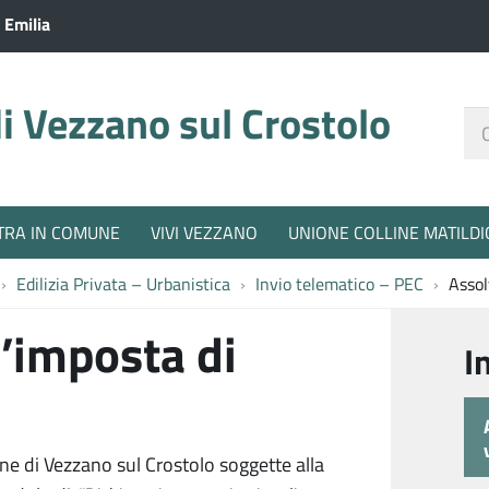
 Emilia
 Vezzano sul Crostolo
Ce
nel
sit
TRA IN COMUNE
VIVI VEZZANO
UNIONE COLLINE MATILDI
Edilizia Privata – Urbanistica
Invio telematico – PEC
Assol
’imposta di
I
e di Vezzano sul Crostolo soggette alla