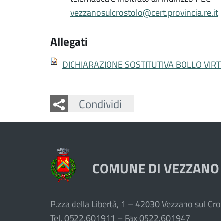
vezzanosulcrostolo@cert.provincia.re.it
Allegati
DICHIARAZIONE SOSTITUTIVA BOLLO VIR
Facebook
Twitter
Whatsapp
Condividi
COMUNE DI VEZZANO
P.zza della Libertà, 1 – 42030 Vezzano sul Cros
Tel. 0522.601911 – Fax 0522.601947