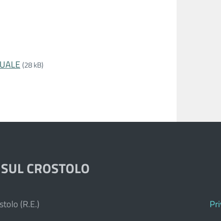
TUALE
(28 kB)
 SUL CROSTOLO
tolo (R.E.)
Pr