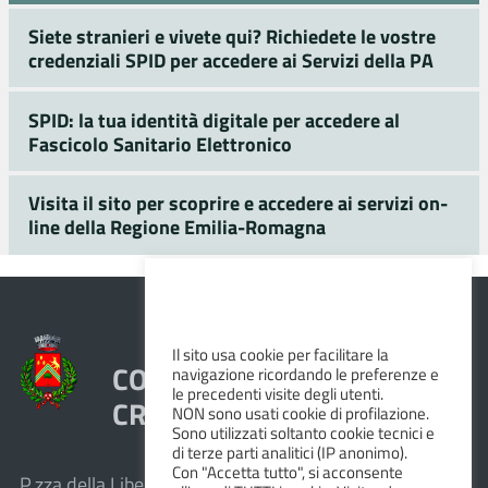
Siete stranieri e vivete qui? Richiedete le vostre
credenziali SPID per accedere ai Servizi della PA
SPID: la tua identità digitale per accedere al
Fascicolo Sanitario Elettronico
Visita il sito per scoprire e accedere ai servizi on-
line della Regione Emilia-Romagna
Il sito usa cookie per facilitare la
COMUNE DI VEZZANO SUL
navigazione ricordando le preferenze e
le precedenti visite degli utenti.
CROSTOLO
NON sono usati cookie di profilazione.
Sono utilizzati soltanto cookie tecnici e
di terze parti analitici (IP anonimo).
Con "Accetta tutto", si acconsente
P.zza della Libertà, 1 – 42030 Vezzano sul Crostolo