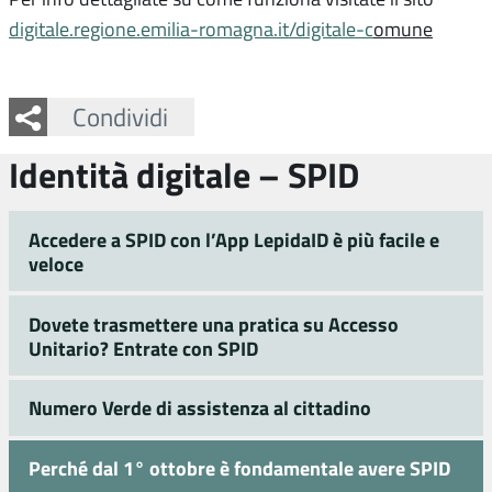
digitale.regione.emilia-romagna.it/digitale-c
omune
Facebook
Twitter
Whatsapp
Condividi
Identità digitale – SPID
Accedere a SPID con l’App LepidaID è più facile e
veloce
Dovete trasmettere una pratica su Accesso
Unitario? Entrate con SPID
Numero Verde di assistenza al cittadino
Perché dal 1° ottobre è fondamentale avere SPID