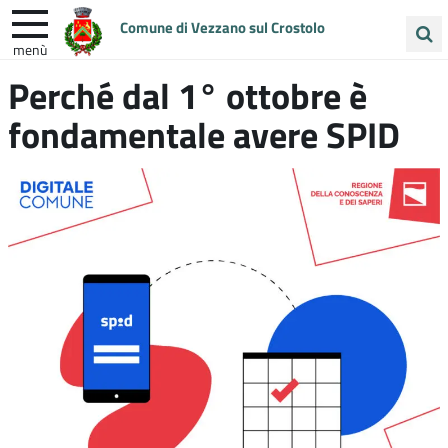
Comune di Vezzano sul Crostolo
menù
Cerca
Perché dal 1° ottobre è
ENTRA IN COMUNE
VIVI VEZZANO
nel
fondamentale avere SPID
sito
UNIONE COLLINE MATILDICHE