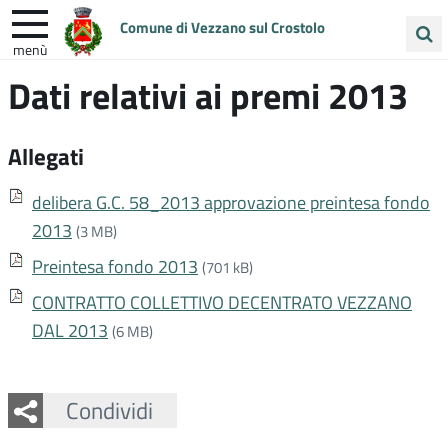
Comune di Vezzano sul Crostolo
menù
Cerca
Dati relativi ai premi 2013
ENTRA IN COMUNE
VIVI VEZZANO
nel
sito
UNIONE COLLINE MATILDICHE
Allegati
delibera G.C. 58_2013 approvazione preintesa fondo
2013
(3 MB)
Preintesa fondo 2013
(701 kB)
CONTRATTO COLLETTIVO DECENTRATO VEZZANO
DAL 2013
(6 MB)
Facebook
Twitter
Whatsapp
Condividi