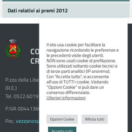
Dati relativi ai premi 2012
Il sito usa cookie per facilitare la
COMUNE DI VEZZANO SUL
navigazione ricordando le preferenze e
le precedenti visite degli utenti.
CROSTOLO
NON sono usati cookie di profilazione.
Sono utilizzati soltanto cookie tecnici e
di terze parti analitici (IP anonimo).
Con "Accetta tutto", si acconsente
P.zza della Libertà, 1 – 42030 Vezzano sul Crostolo
all'uso di TUTTI i cookie. Visitando
"Opzioni Cookie" si può dare un
(R.E.)
consenso differenziato.
Tel. 0522.601911 – Fax 0522.601947
Ulteriori informazioni
P.IVA 00441360351
Opzioni Cookie
Rifiuta tutti
Pec.
vezzanosulcrostolo@cert.provincia.re.it
Accetta tutti