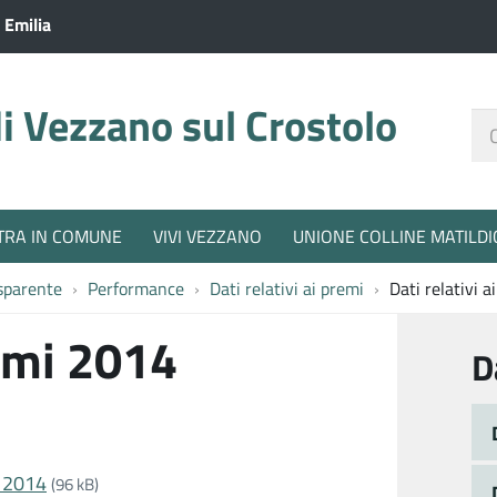
 Emilia
 Vezzano sul Crostolo
Ce
nel
sit
TRA IN COMUNE
VIVI VEZZANO
UNIONE COLLINE MATILDI
sparente
Performance
Dati relativi ai premi
Dati relativi 
remi 2014
D
 2014
(96 kB)