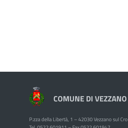
COMUNE DI VEZZANO
P.zza della Libertà, 1 – 42030 Vezzano sul Cros
Tel. 0522.601911 – Fax 0522.601947