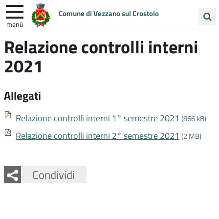
Comune di Vezzano sul Crostolo
menù
Cerca
Relazione controlli interni
ENTRA IN COMUNE
VIVI VEZZANO
nel
2021
sito
UNIONE COLLINE MATILDICHE
Allegati
Relazione controlli interni 1° semestre 2021
(866 kB)
Relazione controlli interni 2° semestre 2021
(2 MB)
Facebook
Twitter
Whatsapp
Condividi