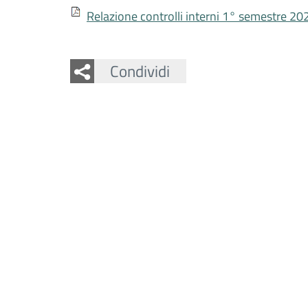
Relazione controlli interni 1° semestre 20
Facebook
Twitter
Whatsapp
Condividi