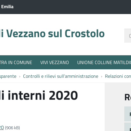
 Emilia
 Vezzano sul Crostolo
Ce
nel
sit
TRA IN COMUNE
VIVI VEZZANO
UNIONE COLLINE MATILDI
sparente
Controlli e rilievi sull’amministrazione
Relazioni con
i interni 2020
R
20
(906 kB)