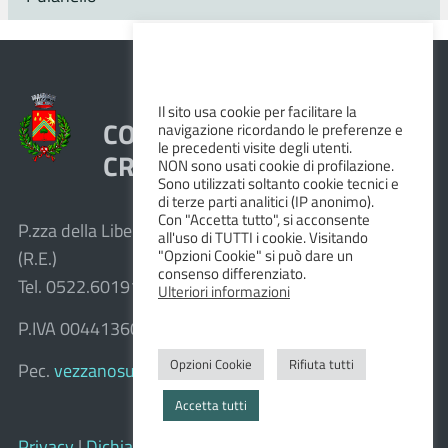
Il sito usa cookie per facilitare la
COMUNE DI VEZZANO SUL
navigazione ricordando le preferenze e
le precedenti visite degli utenti.
CROSTOLO
NON sono usati cookie di profilazione.
Sono utilizzati soltanto cookie tecnici e
di terze parti analitici (IP anonimo).
Con "Accetta tutto", si acconsente
P.zza della Libertà, 1 – 42030 Vezzano sul Crostolo
all'uso di TUTTI i cookie. Visitando
"Opzioni Cookie" si può dare un
(R.E.)
consenso differenziato.
Tel. 0522.601911 – Fax 0522.601947
Ulteriori informazioni
P.IVA 00441360351
Opzioni Cookie
Rifiuta tutti
Pec.
vezzanosulcrostolo@cert.provincia.re.it
Accetta tutti
Privacy
|
Dichiarazione di accessibilità e feedback