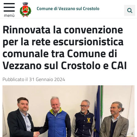
Comune di Vezzano sul Crostolo
menù
Cerca
Rinnovata la convenzione
ENTRA IN COMUNE
VIVI VEZZANO
nel
per la rete escursionistica
sito
UNIONE COLLINE MATILDICHE
comunale tra Comune di
Vezzano sul Crostolo e CAI
Pubblicato il
31 Gennaio 2024