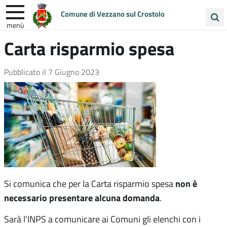
Comune di Vezzano sul Crostolo
menù
Cerca
Carta risparmio spesa
ENTRA IN COMUNE
VIVI VEZZANO
nel
sito
UNIONE COLLINE MATILDICHE
Pubblicato il
7 Giugno 2023
non è
Si comunica che per la Carta risparmio spesa
necessario presentare alcuna domanda
.
Sarà l’INPS a comunicare ai Comuni gli elenchi con i