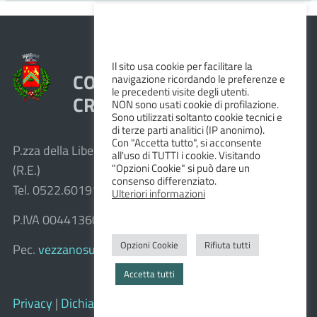
Il sito usa cookie per facilitare la
COMUNE DI VEZZANO SUL
navigazione ricordando le preferenze e
le precedenti visite degli utenti.
CROSTOLO
NON sono usati cookie di profilazione.
Sono utilizzati soltanto cookie tecnici e
di terze parti analitici (IP anonimo).
Con "Accetta tutto", si acconsente
P.zza della Libertà, 1 – 42030 Vezzano sul Crostolo
all'uso di TUTTI i cookie. Visitando
"Opzioni Cookie" si può dare un
(R.E.)
consenso differenziato.
Tel. 0522.601911 – Fax 0522.601947
Ulteriori informazioni
P.IVA 00441360351
Opzioni Cookie
Rifiuta tutti
Pec.
vezzanosulcrostolo@cert.provincia.re.it
Accetta tutti
Privacy
|
Dichiarazione di accessibilità e feedback