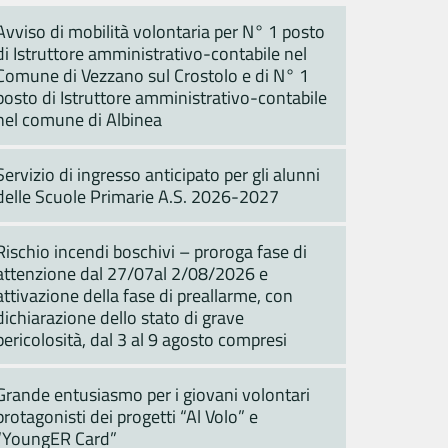
Avviso di mobilità volontaria per N° 1 posto
di Istruttore amministrativo-contabile nel
Comune di Vezzano sul Crostolo e di N° 1
posto di Istruttore amministrativo-contabile
nel comune di Albinea
Servizio di ingresso anticipato per gli alunni
delle Scuole Primarie A.S. 2026-2027
Rischio incendi boschivi – proroga fase di
attenzione dal 27/07al 2/08/2026 e
attivazione della fase di preallarme, con
dichiarazione dello stato di grave
pericolosità, dal 3 al 9 agosto compresi
Grande entusiasmo per i giovani volontari
protagonisti dei progetti “Al Volo” e
“YoungER Card”