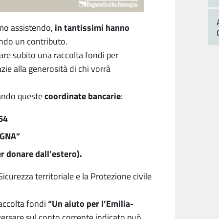
in tantissimi hanno
amo assistendo,
ndo un contributo.
re subito una raccolta fondi per
zie alla generosità di chi vorrà
coordinate bancarie
zando queste
:
64
AGNA”
donare dall’estero).
Sicurezza territoriale e la Protezione civile
“Un aiuto per l’Emilia-
raccolta fondi
versare sul conto corrente indicato può