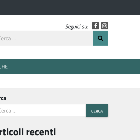
Facebook
Instagram
Seguici su:
rca
Invia Ricerca
o
CHE
rca
rticoli recenti