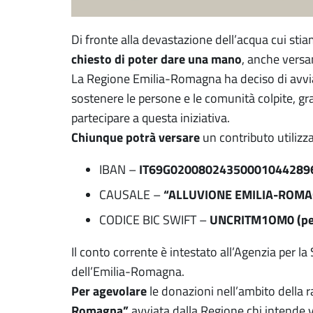
Di fronte alla devastazione dell’acqua cui sti
chiesto di poter dare una mano
, anche versa
La Regione Emilia-Romagna ha deciso di avvia
sostenere le persone e le comunità colpite, gra
partecipare a questa iniziativa.
Chiunque potrà versare
un contributo utiliz
IT69G02008024350001044289
IBAN –
“ALLUVIONE EMILIA-ROM
CAUSALE –
UNCRITM1OM0 (per 
CODICE BIC SWIFT –
Il conto corrente è intestato all’Agenzia per la 
dell’Emilia-Romagna.
Per agevolare
le donazioni nell’ambito della 
Romagna”
avviata dalla Regione,chi intende 