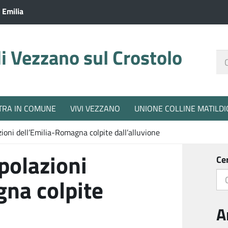
 Emilia
 Vezzano sul Crostolo
Ce
nel
sit
TRA IN COMUNE
VIVI VEZZANO
UNIONE COLLINE MATILDI
zioni dell’Emilia-Romagna colpite dall’alluvione
polazioni
Ce
na colpite
A