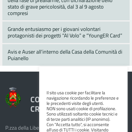
stato di grave pericolosità, dal 3 al 9 agosto
compresi
Grande entusiasmo per i giovani volontari
protagonisti dei progetti “Al Volo” e “YoungER Card”
Avis e Auser all’interno della Casa della Comunità di
Puianello
Il sito usa cookie per facilitare la
COMUNE DI VEZZANO SUL
navigazione ricordando le preferenze e
le precedenti visite degli utenti.
CROSTOLO
NON sono usati cookie di profilazione.
Sono utilizzati soltanto cookie tecnici e
di terze parti analitici (IP anonimo).
Con "Accetta tutto", si acconsente
P.zza della Libertà, 1 – 42030 Vezzano sul Crostolo
all'uso di TUTTI i cookie. Visitando