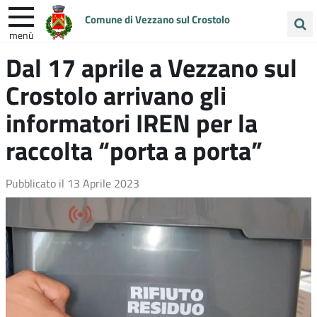
Comune di Vezzano sul Crostolo
menù
Cerca
Dal 17 aprile a Vezzano sul
ENTRA IN COMUNE
VIVI VEZZANO
nel
Crostolo arrivano gli
sito
UNIONE COLLINE MATILDICHE
informatori IREN per la
raccolta “porta a porta”
Pubblicato il
13 Aprile 2023