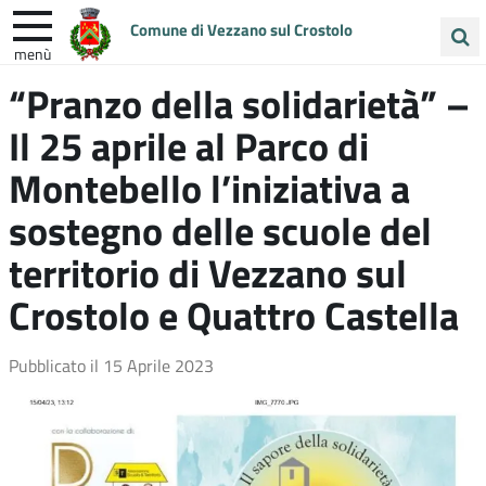
Comune di Vezzano sul Crostolo
menù
Cerca
“Pranzo della solidarietà” –
ENTRA IN COMUNE
VIVI VEZZANO
nel
Il 25 aprile al Parco di
sito
UNIONE COLLINE MATILDICHE
Montebello l’iniziativa a
sostegno delle scuole del
territorio di Vezzano sul
Crostolo e Quattro Castella
Pubblicato il
15 Aprile 2023