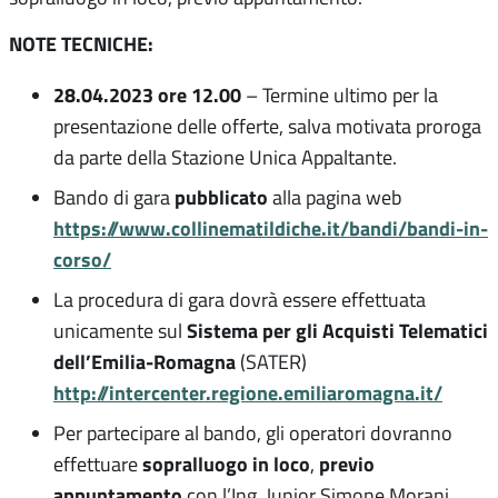
NOTE TECNICHE:
28.04.2023 ore 12.00
– Termine ultimo per la
presentazione delle offerte, salva motivata proroga
da parte della Stazione Unica Appaltante.
pubblicato
Bando di gara
alla pagina web
https://www.collinematildiche.it/bandi/bandi-in-
corso/
La procedura di gara dovrà essere effettuata
Sistema per gli Acquisti Telematici
unicamente sul
dell’Emilia-Romagna
(SATER)
http://intercenter.regione.emiliaromagna.it/
Per partecipare al bando, gli operatori dovranno
sopralluogo in loco
previo
effettuare
,
appuntamento
con l’Ing. Junior Simone Morani