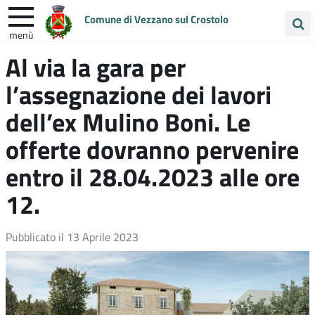
Comune di Vezzano sul Crostolo
menù
Cerca
Al via la gara per
ENTRA IN COMUNE
VIVI VEZZANO
nel
l’assegnazione dei lavori
sito
UNIONE COLLINE MATILDICHE
dell’ex Mulino Boni. Le
offerte dovranno pervenire
entro il 28.04.2023 alle ore
12.
Pubblicato il
13 Aprile 2023