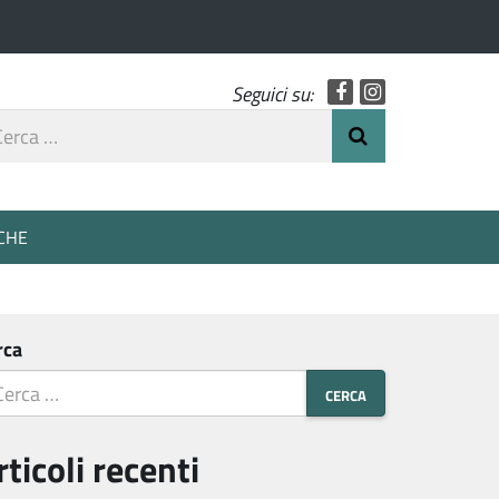
Facebook
Instagram
Seguici su:
rca
Invia Ricerca
o
CHE
rca
rticoli recenti