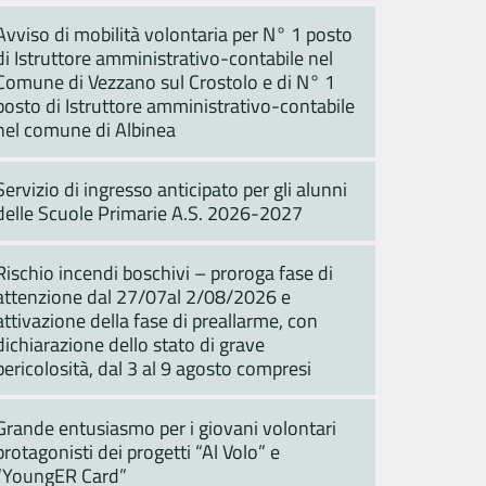
Avviso di mobilità volontaria per N° 1 posto
di Istruttore amministrativo-contabile nel
Comune di Vezzano sul Crostolo e di N° 1
posto di Istruttore amministrativo-contabile
nel comune di Albinea
Servizio di ingresso anticipato per gli alunni
delle Scuole Primarie A.S. 2026-2027
Rischio incendi boschivi – proroga fase di
attenzione dal 27/07al 2/08/2026 e
attivazione della fase di preallarme, con
dichiarazione dello stato di grave
pericolosità, dal 3 al 9 agosto compresi
Grande entusiasmo per i giovani volontari
protagonisti dei progetti “Al Volo” e
“YoungER Card”