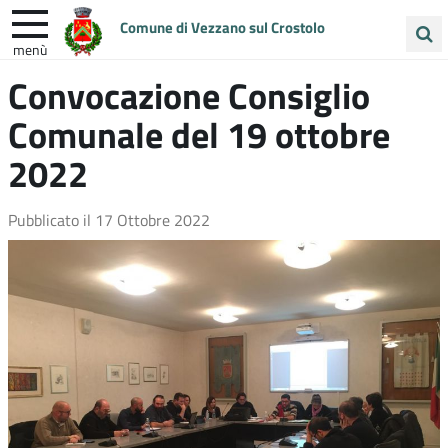
Comune di Vezzano sul Crostolo
menù
Cerca
Convocazione Consiglio
ENTRA IN COMUNE
VIVI VEZZANO
nel
Comunale del 19 ottobre
sito
UNIONE COLLINE MATILDICHE
2022
Pubblicato il
17 Ottobre 2022