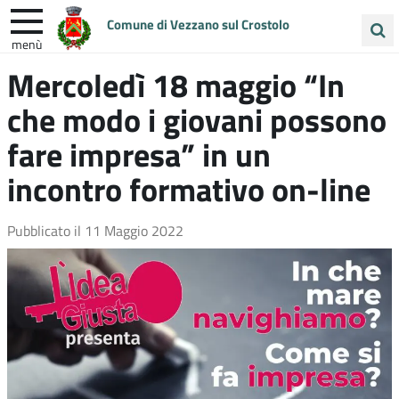
Comune di Vezzano sul Crostolo
menù
Cerca
Mercoledì 18 maggio “In
ENTRA IN COMUNE
VIVI VEZZANO
nel
che modo i giovani possono
sito
UNIONE COLLINE MATILDICHE
fare impresa” in un
incontro formativo on-line
Pubblicato il
11 Maggio 2022