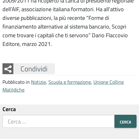
2009/2011 ha ricoperto la carica di presidente regionale
dell’AIF, associazione italiana formatori. Ha all’attivo
diverse pubblicazioni, la più recente “Forme di
finanziamento alternative al sistema bancario, Scopri
come trovare i capitali che ti servono” Dario Flaccovio
Editore, marzo 2021.
Facebook
Twitter
Whatsapp
Condividi
Pubblicato in
Notizie
,
Scuola e formazione
,
Unione Colline
Matildiche
Cerca