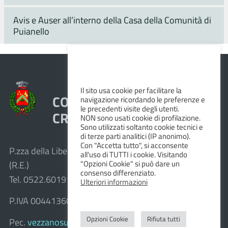
Avis e Auser all’interno della Casa della Comunità di
Puianello
Il sito usa cookie per facilitare la
COMUNE DI VEZZANO SUL
navigazione ricordando le preferenze e
le precedenti visite degli utenti.
CROSTOLO
NON sono usati cookie di profilazione.
Sono utilizzati soltanto cookie tecnici e
di terze parti analitici (IP anonimo).
Con "Accetta tutto", si acconsente
P.zza della Libertà, 1 – 42030 Vezzano sul Crostolo
all'uso di TUTTI i cookie. Visitando
"Opzioni Cookie" si può dare un
(R.E.)
consenso differenziato.
Tel. 0522.601911 – Fax 0522.601947
Ulteriori informazioni
P.IVA 00441360351
Opzioni Cookie
Rifiuta tutti
Pec.
vezzanosulcrostolo@cert.provincia.re.it